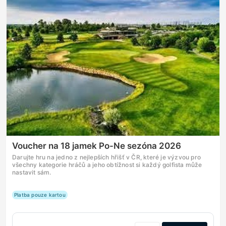
Voucher na 18 jamek Po-Ne sezóna 2026
Darujte hru na jedno z nejlepších hřišť v ČR, které je výzvou pro
všechny kategorie hráčů a jeho obtížnost si každý golfista může
nastavit sám.
Platba pouze kartou