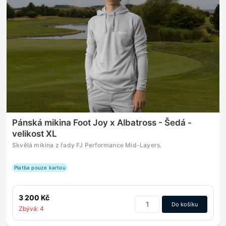
Pánská mikina Foot Joy x Albatross - Šedá -
velikost XL
Skvělá mikina z řady FJ Performance Mid-Layers.
Platba pouze kartou
3 200 Kč
Do košíku
Zbývá: 4