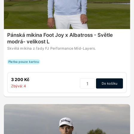
Pánská mikina Foot Joy x Albatross - Světle
modrá- velikost L
Skvělá mikina z řady FJ Performance Mid-Layers.
Platba pouze kartou
3 200 Kč
Do košíku
Zbývá: 4