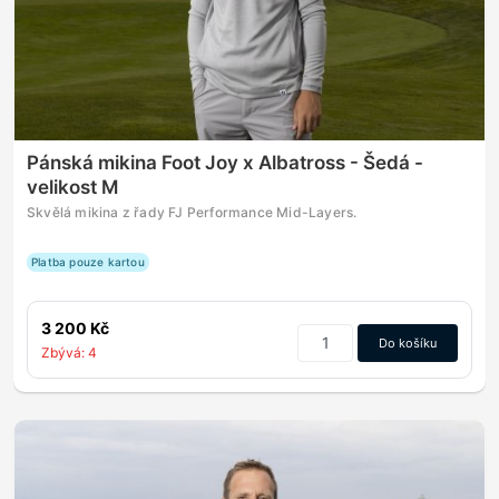
Pánská mikina Foot Joy x Albatross - Šedá -
velikost M
Skvělá mikina z řady FJ Performance Mid-Layers.
Platba pouze kartou
3 200 Kč
Do košíku
Zbývá: 4