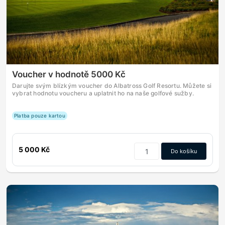
Voucher v hodnotě 5000 Kč
Darujte svým blízkým voucher do Albatross Golf Resortu. Můžete si
vybrat hodnotu voucheru a uplatnit ho na naše golfové sužby.
Platba pouze kartou
5 000 Kč
Do košíku