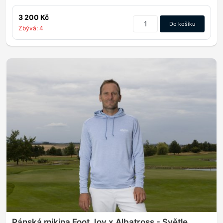
3 200 Kč
Do košíku
Zbývá: 4
Pánská mikina Foot Joy x Albatross - Světle