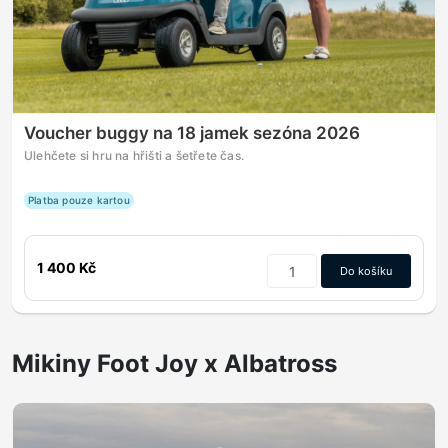
Voucher buggy na 18 jamek sezóna 2026
Ulehčete si hru na hřišti a šetřete čas.
Platba pouze kartou
1 400 Kč
Do košíku
Mikiny Foot Joy x Albatross