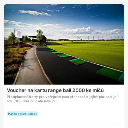
Voucher na kartu range ball 2000 ks míčů
Předplacené karty pro veřejnost jsou přenosné a jejich platnost je 1
rok (365 dní) od data nákupu.
Platba pouze kartou