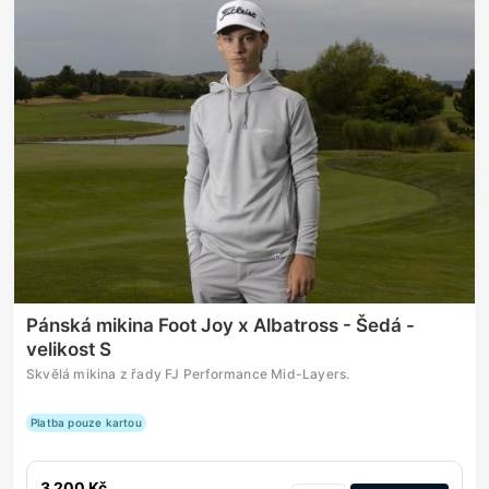
Pánská mikina Foot Joy x Albatross - Šedá -
velikost S
Skvělá mikina z řady FJ Performance Mid-Layers.
Platba pouze kartou
3 200 Kč