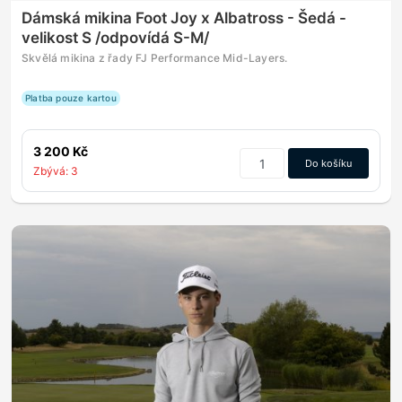
Dámská mikina Foot Joy x Albatross - Šedá -
velikost S /odpovídá S-M/
Skvělá mikina z řady FJ Performance Mid-Layers.
Platba pouze kartou
3 200 Kč
Do košíku
Zbývá: 3