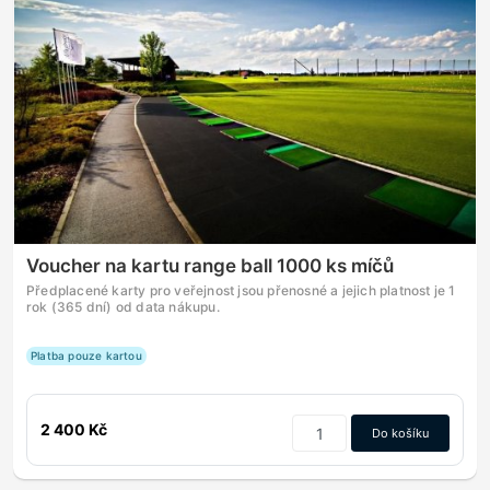
Voucher na kartu range ball 1000 ks míčů
Předplacené karty pro veřejnost jsou přenosné a jejich platnost je 1
rok (365 dní) od data nákupu.
Platba pouze kartou
2 400 Kč
Do košíku