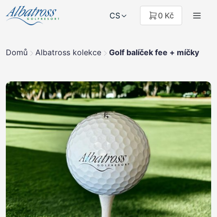
CS
0 Kč
Domů
Albatross kolekce
Golf balíček fee + míčky