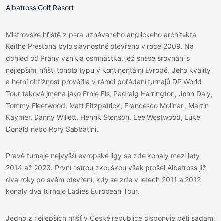
Albatross Golf Resort
Mistrovské hřiště z pera uznávaného anglického architekta
Keithe Prestona bylo slavnostně otevřeno v roce 2009. Na
dohled od Prahy vznikla osmnáctka, jež snese srovnání s
nejlepšími hřišti tohoto typu v kontinentální Evropě. Jeho kvality
a herní obtížnost prověřila v rámci pořádání turnajů DP World
Tour taková jména jako Ernie Els, Pádraig Harrington, John Daly,
Tommy Fleetwood, Matt Fitzpatrick, Francesco Molinari, Martin
Kaymer, Danny Willett, Henrik Stenson, Lee Westwood, Luke
Donald nebo Rory Sabbatini.
Právě turnaje nejvyšší evropské ligy se zde konaly mezi lety
2014 až 2023. První ostrou zkouškou však prošel Albatross již
dva roky po svém otevření, kdy se zde v letech 2011 a 2012
konaly dva turnaje Ladies European Tour.
Jedno z nejlepších hřišť v České republice disponuje pěti sadami