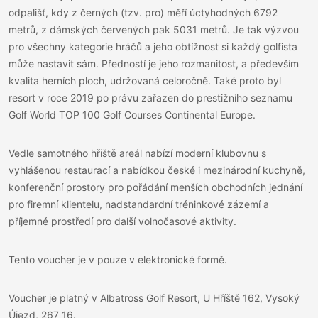
odpališť, kdy z černých (tzv. pro) měří úctyhodných 6792
metrů, z dámských červených pak 5031 metrů. Je tak výzvou
pro všechny kategorie hráčů a jeho obtížnost si každý golfista
může nastavit sám. Předností je jeho rozmanitost, a především
kvalita herních ploch, udržovaná celoročně. Také proto byl
resort v roce 2019 po právu zařazen do prestižního seznamu
Golf World TOP 100 Golf Courses Continental Europe.
Vedle samotného hřiště areál nabízí moderní klubovnu s
vyhlášenou restaurací a nabídkou české i mezinárodní kuchyně,
konferenční prostory pro pořádání menších obchodních jednání
pro firemní klientelu, nadstandardní tréninkové zázemí a
příjemné prostředí pro další volnočasové aktivity.
Tento voucher je v pouze v elektronické formě.
Voucher je platný v Albatross Golf Resort, U Hříště 162, Vysoký
Újezd, 267 16.